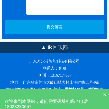
返回顶部
广东万尔芯智能科技有限公司
联系人：客服
电 话：13167174587
地 址：广东省东莞市大岭山镇大岭山湖畔路11号4栋
网站地图
打包带厂家主营
打包带
、
柔性打包带
、
减塑打包
×
带
、
强韧性打包带
等产品，价格优惠！
粤ICP备2022068150号
欢迎来到本网站，请问需要码垛机吗？电话
百度统计
18028280657