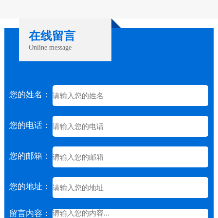
致整条生产线停止生产与包装，导致整
可节约20%打包带成本。
个生产效率的下降，后果还是很严重
的。而如果没有使用唯德打包带，打包
在线留言
带卡带，出现的次数还是很频繁的。这
种情况下只有采用全新料制作高科技制
Online message
作而成的唯德打包带，才能将故障率降
低到行业的十分之一。唯德打包带，不
卡带的打包带。
您的姓名：
您的电话：
您的邮箱：
您的地址：
留言内容：