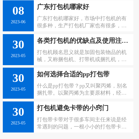
经验；有独立的产品研发中心、专业的
广东打包机哪家好
得更加的效率，这不仅为生产行业节省
08
技术团队不断对产品进行技术改进升级
了成本，也为我们的生活提高了质量，
及新产品开发。产品通过了欧盟CE认
广东打包机哪家好，市场中打包机的有
能够为企业更加快捷方便的完成生产作
证。公司产品销售区域为国内各大省市
2023-06
很多种，生产打包机厂家也有很多，每
业，那在购买打包机的时候，我们朂关
及偏远地区；国外百余个国家，受到国
天都会有新的打包机出现，和新的打包
心的问题就是，全自动打包机厂家哪家
内外客户普遍赞誉。全自动打包机-热
各类打包机的优缺点及使用注意事项
机厂家出现，但是我们如何能够从那么
30
好？接下来包装机小编为你解答。
收缩膜包装机-封箱|开箱机-枕式包装机
多的打包机中寻找出哪种才是好，哪里
厂家-广东万尔芯。
打包机顾名思义就是加固包装物品的机
的厂家生产的打包机才是好的？
2023-05
械，又称捆包机、打带机或捆扎机，是
使用捆扎带捆扎产品或包装件，然后收
如何选择合适的pp打包带
紧并将两端通过发热烫头热融粘接方式
30
结合。打包机的功能是加固包装物品
什么是pp打包带？pp又叫聚丙烯，别名
的，使物品在搬运过程中、贮存中不因
2023-05
捆扎带。以聚丙烯为主要原材料，经挤
捆扎不牢而散落，同时还应捆扎整齐美
出单向拉伸制得、热处理发蓝制出的打
观。
打包机避免卡带的小窍门
包带。因打包带具有捆扎、固定和提拉
30
的效果，一般可以用于所有封箱捆扎、
打包带卡带对于很多车间主任来说是经
玻璃、管材、水果等。万尔芯是唯德打
2023-05
常遇到的问题，一根小小的打包带卡
包带广东区域代理商，唯德公司是打包
带，会导致打包机无法使用，可能会导
带行业的上市公司，打包带长度更长，