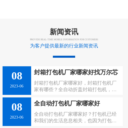
售和售后服务中心，为客户的售前及售后服务提供
强有力支撑。万尔芯始终秉承“为客户创造价值”的理
念，通过不断优化产品，助力客户提升生产效率、
新闻资讯
降低生产成本，解放工人双手。
PROVIDE REAL-TIME MOBILE INFORMATION FOR CUSTOMERS
为客户提供最新的行业新闻资讯
封箱打包机厂家哪家好找万尔芯
08
封箱打包机厂家哪家好，封箱打包机厂
2023-06
家有哪些？全自动折盖封箱打包机，自
动调节。广东万尔芯智能科技有限公司
全自动打包机厂家哪家好
是一家专业从事自动化包装机械设备研
08
发、生产制造、销售及售后服务于一体
全自动打包机厂家哪家好？打包机已经
的全过程综合性企业；公司在多年的生
2023-06
和我们的生活息息相关，也因为打包机
产销售实践中积累了丰富的设计及制造
的存在，让我们的产品在生产过程中变