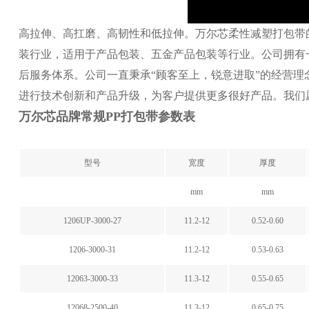
高拉伸、高扛磨、高韧性和低拉伸。万尔芯柔性减塑打包带
装行业，适用于产品包装、五金产品包装等行业。公司拥有
后服务体系。公司一直秉承“顾客至上，锐意进取”的经营理
进行技术创新和产品升级，为客户提供更多很好产品。我们
万尔芯品牌常规PP打包带参数表
型号
宽度
厚度
mm
mm
1206UP-3000-27
11.2-12
0.52-0.60
1206-3000-31
11.2-12
0.53-0.63
12063-3000-33
11.3-12
0.55-0.65
12068-2500-40
11.3-12
0.65-0.75