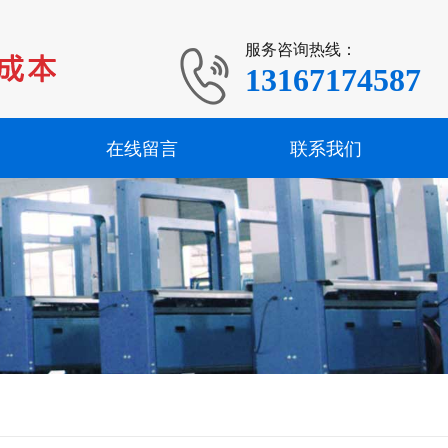
服务咨询热线：
13167174587
在线留言
联系我们