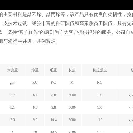
的主要材料是聚乙烯、聚丙烯等，该产品具有优良的柔韧性，拉
一支技术过硬、经验丰富的科研队伍和高素质员工队伍，具有先
念，坚持“客户优先”的原则为广大客户提供很好的服务。公司
愿与您携手并进，共创辉煌。
米克重
净重
毛重
长度
抗拉强度
g/m
KG
KG
M
KG
2.7
8.1
8.6
3000
100
小
3.1
9.3
9.8
3000
100
小
3.3
9.9
10.4
3000
110
小
4
10
10.5
2500
140
小