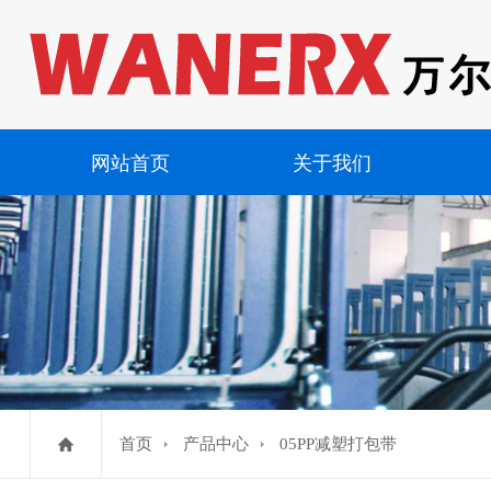
网站首页
关于我们
首页
产品中心
05PP减塑打包带